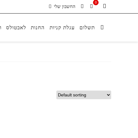
0
החשבון שלי
תשלום
עגלת קניות
החנות
לאבטולס
ר