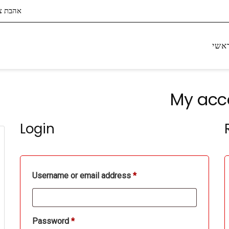
אהבת ציון 4, ב
אשי
My acc
arch
Login
Required
Username or email address
*
Required
Password
*